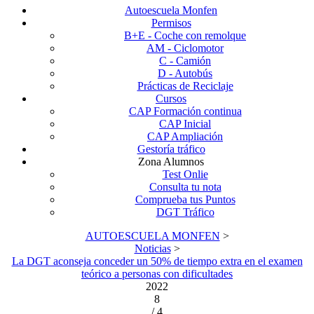
Autoescuela Monfen
Permisos
B+E - Coche con remolque
AM - Ciclomotor
C - Camión
D - Autobús
Prácticas de Reciclaje
Cursos
CAP Formación continua
CAP Inicial
CAP Ampliación
Gestoría tráfico
Zona Alumnos
Test Onlie
Consulta tu nota
Comprueba tus Puntos
DGT Tráfico
AUTOESCUELA MONFEN
>
Noticias
>
La DGT aconseja conceder un 50% de tiempo extra en el examen
teórico a personas con dificultades
2022
8
/ 4