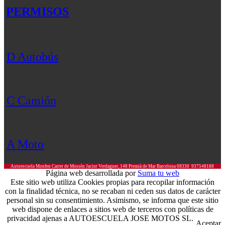
PERMISOS
D Autobús
C Camión
A Moto
Autoescuela Monfen
Carrer de Mossèn Jacint Verdaguer, 148
Premià de Mar
Barcelona
08330
937548188
Página web desarrollada por
Suma tu web
Este sitio web utiliza Cookies propias para recopilar información
con la finalidad técnica, no se recaban ni ceden sus datos de carácter
personal sin su consentimiento. Asimismo, se informa que este sitio
web dispone de enlaces a sitios web de terceros con políticas de
privacidad ajenas a AUTOESCUELA JOSE MOTOS SL.
Aceptar