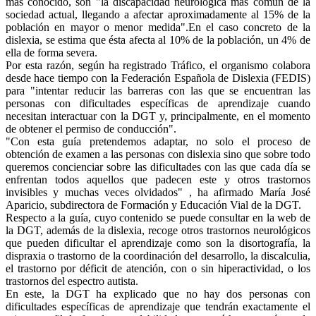
más conocido, son "la discapacidad neurológica más común de la
sociedad actual, llegando a afectar aproximadamente al 15% de la
población en mayor o menor medida".
En el caso concreto de la
dislexia, se estima que ésta afecta al 10% de la población, un 4% de
ella de forma severa.
Por esta razón, según ha registrado Tráfico, el organismo colabora
desde hace tiempo con la Federación Española de Dislexia (FEDIS)
para "intentar reducir las barreras con las que se encuentran las
personas con dificultades específicas de aprendizaje cuando
necesitan interactuar con la DGT y, principalmente, en el momento
de obtener el permiso de conducción".
"Con esta guía pretendemos adaptar, no solo el proceso de
obtención de examen a las personas con dislexia sino que sobre todo
queremos concienciar sobre las dificultades con las que cada día se
enfrentan todos aquellos que padecen este y otros trastornos
invisibles y muchas veces olvidados" , ha afirmado María José
Aparicio, subdirectora de Formación y Educación Vial de la DGT.
Respecto a la guía, cuyo contenido se puede consultar en la web de
la DGT, además de la dislexia, recoge otros trastornos neurológicos
que pueden dificultar el aprendizaje como son la disortografía, la
dispraxia o trastorno de la coordinación del desarrollo, la discalculia,
el trastorno por déficit de atención, con o sin hiperactividad, o los
trastornos del espectro autista.
En este, la DGT ha explicado que no hay dos personas con
dificultades específicas de aprendizaje que tendrán exactamente el