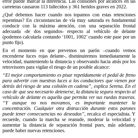
error puede marcar la diferencia. Las colisiones por alcances en las
carreteras causaron 113 fallecidos y 361 heridos graves en 2022.
¿Qué debemos hacer cuando nos topamos con estas retenciones
repentinas? En circunstancias de vía muy saturada es fundamental
conducir con la máxima atención, con una separación frontal
adecuada -de dos segundos- respecto al vehículo de delante
(podemos calcularla contando ‘1001, 1002’ cuando este pase por un
punto fijo).
En el momento en que prevemos un parón –cuando vemos
encenderse luces rojas delante-, disminuiremos inmediatamente la
velocidad, manteniendo la distancia y observando hacia atrás por los
retrovisores para vigilar el riesgo de un posible alcance:
“El mejor comportamiento es pisar repetidamente el pedal de freno
para advertir con nuestras luces a los conductores que vienen por
detrás del riesgo de una colisión en cadena”, explica Serena. En el
caso de que sea necesario detenerse, la distancia segura respecto al
vehículo de delante es aquella que permita ver sus ruedas traseras.
“Y aunque no nos movamos, es importante mantener la
concentración. Cualquier otra distracción durante estos parones
puede tener consecuencias no deseadas”
, recalca el especialista. Y
recuerde, cuando la marcha se reanude, moderar la velocidad y
aumentar la distancia de separación frontal pues, más adelante,
puede haber nuevas retenciones.