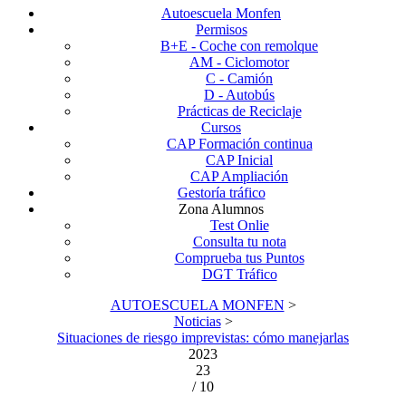
Autoescuela Monfen
Permisos
B+E - Coche con remolque
AM - Ciclomotor
C - Camión
D - Autobús
Prácticas de Reciclaje
Cursos
CAP Formación continua
CAP Inicial
CAP Ampliación
Gestoría tráfico
Zona Alumnos
Test Onlie
Consulta tu nota
Comprueba tus Puntos
DGT Tráfico
AUTOESCUELA MONFEN
>
Noticias
>
Situaciones de riesgo imprevistas: cómo manejarlas
2023
23
/ 10