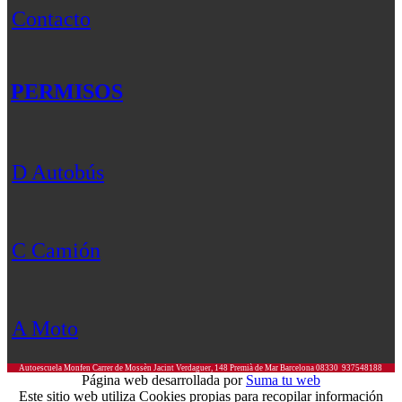
Contacto
PERMISOS
D Autobús
C Camión
A Moto
Autoescuela Monfen
Carrer de Mossèn Jacint Verdaguer, 148
Premià de Mar
Barcelona
08330
937548188
Página web desarrollada por
Suma tu web
Este sitio web utiliza Cookies propias para recopilar información