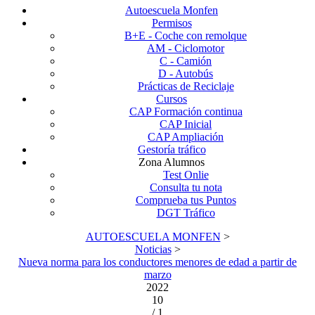
Autoescuela Monfen
Permisos
B+E - Coche con remolque
AM - Ciclomotor
C - Camión
D - Autobús
Prácticas de Reciclaje
Cursos
CAP Formación continua
CAP Inicial
CAP Ampliación
Gestoría tráfico
Zona Alumnos
Test Onlie
Consulta tu nota
Comprueba tus Puntos
DGT Tráfico
AUTOESCUELA MONFEN
>
Noticias
>
Nueva norma para los conductores menores de edad a partir de
marzo
2022
10
/ 1