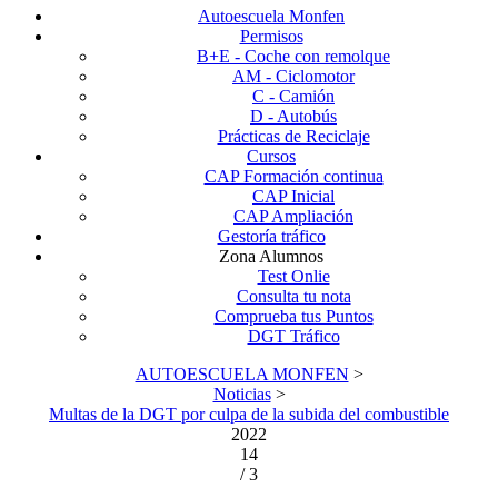
Autoescuela Monfen
Permisos
B+E - Coche con remolque
AM - Ciclomotor
C - Camión
D - Autobús
Prácticas de Reciclaje
Cursos
CAP Formación continua
CAP Inicial
CAP Ampliación
Gestoría tráfico
Zona Alumnos
Test Onlie
Consulta tu nota
Comprueba tus Puntos
DGT Tráfico
AUTOESCUELA MONFEN
>
Noticias
>
Multas de la DGT por culpa de la subida del combustible
2022
14
/ 3