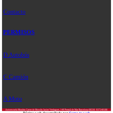
Contacto
PERMISOS
D Autobús
C Camión
A Moto
Autoescuela Monfen
Carrer de Mossèn Jacint Verdaguer, 148
Premià de Mar
Barcelona
08330
937548188