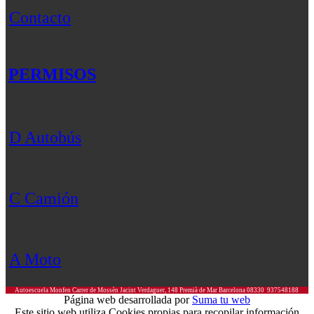
Contacto
PERMISOS
D Autobús
C Camión
A Moto
Autoescuela Monfen
Carrer de Mossèn Jacint Verdaguer, 148
Premià de Mar
Barcelona
08330
937548188
Página web desarrollada por
Suma tu web
Este sitio web utiliza Cookies propias para recopilar información