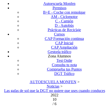
Autoescuela Monfen
Permisos
B+E - Coche con remolque
AM - Ciclomotor
C - Camión
D - Autobús
Prácticas de Reciclaje
Cursos
CAP Formación continua
CAP Inicial
CAP Ampliación
Gestoría tráfico
Zona Alumnos
Test Onlie
Consulta tu nota
Comprueba tus Puntos
DGT Tráfico
AUTOESCUELA MONFEN
>
Noticias
>
Las gafas de sol que la DGT no quiere que uses cuando conduces
2022
10
/ 6