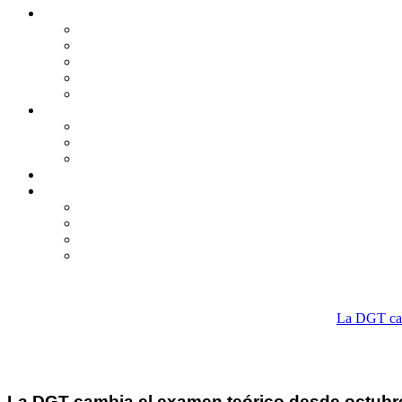
La DGT cam
La DGT cambia el examen teórico desde octubr