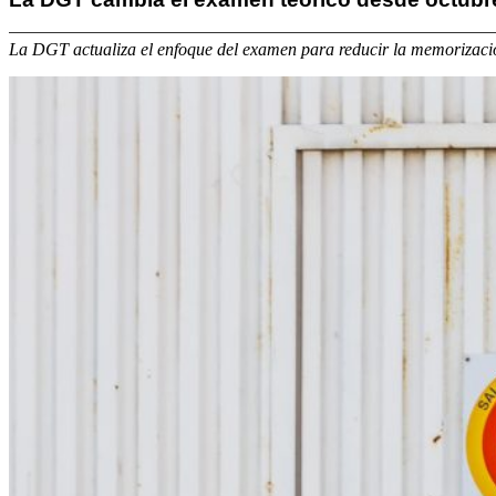
La DGT actualiza el enfoque del examen para reducir la memorizació