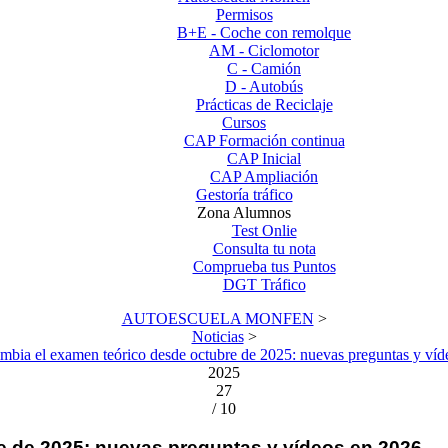
Permisos
B+E - Coche con remolque
AM - Ciclomotor
C - Camión
D - Autobús
Prácticas de Reciclaje
Cursos
CAP Formación continua
CAP Inicial
CAP Ampliación
Gestoría tráfico
Zona Alumnos
Test Onlie
Consulta tu nota
Comprueba tus Puntos
DGT Tráfico
AUTOESCUELA MONFEN
>
Noticias
>
bia el examen teórico desde octubre de 2025: nuevas preguntas y víd
2025
27
/ 10
e de 2025: nuevas preguntas y vídeos en 2026