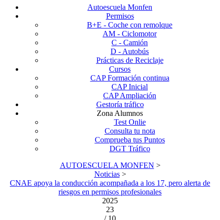
Autoescuela Monfen
Permisos
B+E - Coche con remolque
AM - Ciclomotor
C - Camión
D - Autobús
Prácticas de Reciclaje
Cursos
CAP Formación continua
CAP Inicial
CAP Ampliación
Gestoría tráfico
Zona Alumnos
Test Onlie
Consulta tu nota
Comprueba tus Puntos
DGT Tráfico
AUTOESCUELA MONFEN
>
Noticias
>
CNAE apoya la conducción acompañada a los 17, pero alerta de
riesgos en permisos profesionales
2025
23
/ 10