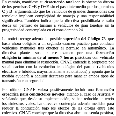
En cambio, manifiesta su
desacuerdo total
con la obtención directa
de los permisos
C+E y D+E
sin el paso intermedio por los permisos
C
y
D
, argumentando que los vehículos de grandes dimensiones con
remolque implican complejidad de manejo y una responsabilidad
significativa. También indica que la directiva posibilitaría el salto
desde un permiso de turismo a vehículos de gran tonelaje sin la
progresividad contemplada en el considerando 24.
La noticia recoge además la posible
supresión del Código 78
, que
hasta ahora obligaba a un segundo examen práctico para conducir
vehículos manuales tras obtener el permiso en automático. La
directiva plantea sustituir ese examen por una
formación
obligatoria mínima de al menos 7 horas prácticas
con vehículo
manual para eliminar la restricción. CNAE entiende la propuesta por
su alineación con la evolución tecnológica del parque (vehículos
eléctricos e híbridos, mayoritariamente automáticos) y apunta que la
medida ayudaría a adquirir destrezas para manejar ambos tipos de
transmisión con seguridad.
Por último, CNAE valora positivamente incluir una
formación
específica para conductores noveles
, citando el caso de
Austria
y
señalando que, desde su implementación, se han reducido un tercio
los siniestros viales. La directiva contempla además medidas para
reducir la conducción bajo los efectos de las drogas entre este
colectivo. CNAE concluye que la directiva abre una senda positiva,